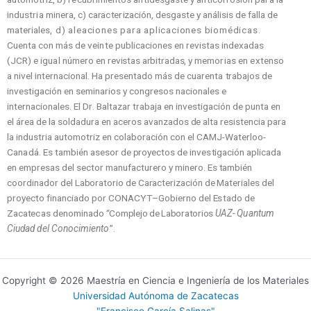
industria
m
in
er
a, c) ca
r
a
c
t
e
r
i
z
a
c
i
ó
n, de
s
g
a
s
t
e y anál
i
s
is de
f
al
l
a de
m
a
t
e
r
i
a
le
s, d) aleaciones para aplicaciones biomédicas
.
C
uen
t
a
c
on
m
ás de
veinte
publ
i
c
a
c
io
n
e
s en
r
e
v
i
s
t
as in
d
e
x
a
d
as
(
JCR)
e igual número
en
revistas arbitradas, y
memorias en extenso
a ni
v
el in
t
e
r
na
c
io
n
a
l
.
H
a p
r
e
s
e
n
t
ado
m
ás de
cuarenta
t
r
abaj
o
s de
in
v
e
s
t
ig
a
c
ión en
s
e
m
in
a
r
ios y
c
on
g
r
e
s
o
s na
c
i
onales e
in
t
e
r
na
c
io
n
ale
s
.
E
l
Dr
.
B
al
t
a
z
ar
t
r
abaja en in
v
e
s
t
ig
a
c
ión de pun
t
a en
el á
r
ea de la
s
old
a
d
u
r
a en a
c
e
r
os
a
v
a
n
z
ad
o
s
d
e al
t
a
r
e
s
i
s
t
e
n
c
ia pa
r
a
la in
d
u
s
t
r
ia au
t
o
m
o
t
r
iz en
c
o
l
abo
r
a
c
ión
c
on el
C
A
M
J
-W
a
t
e
r
l
o
o-
Canadá
.
E
s
t
a
m
bién a
s
e
s
or de
p
r
o
y
e
c
t
os de in
v
e
s
t
ig
a
c
ión apl
i
c
a
da
en e
m
p
r
e
s
as del sector manufacturero y
m
in
e
r
o.
E
s
t
a
m
bién
coordinador
del Laboratorio de Caracterización de Materiales
del
p
r
o
y
e
c
t
o
f
in
a
n
c
ia
d
o p
o
r
C
O
N
A
C
Y
T
–
G
o
bie
r
no del
E
s
t
ado de
Za
c
a
t
e
c
as
deno
m
in
a
do
“Complejo de Laboratorios
UAZ-
Quantum
Ciudad del Conocimiento
”
.
Copyright © 2026 Maestría en Ciencia e Ingeniería de los Materiales
Universidad Autónoma de Zacatecas