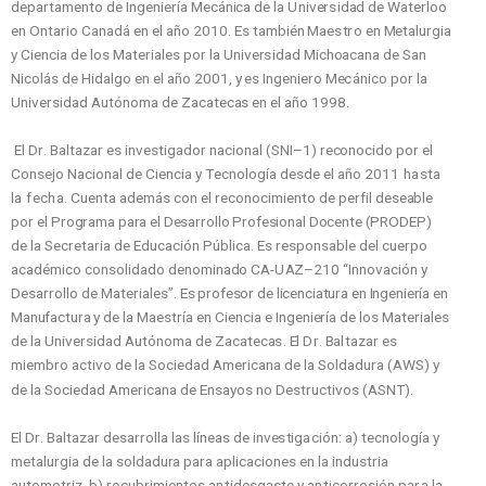
depa
r
t
a
m
en
t
o de
I
ngenie
r
í
a
M
e
c
án
i
c
a de la
U
ni
v
e
r
s
id
a
d de
W
a
t
e
r
loo
en O
n
t
a
r
io
C
anadá en el año 2
0
10.
E
s
t
a
m
bién
M
ae
s
t
r
o en
M
e
t
alu
r
gia
y
C
ie
n
c
ia de los
M
a
t
e
r
ial
e
s por la
U
n
i
v
e
r
s
id
a
d
M
i
c
h
o
a
c
an
a de
S
an
N
i
c
olás de
H
i
d
algo en el año 2001,
y
es
I
ngenie
r
o
M
e
c
áni
c
o por la
U
ni
v
e
r
s
id
a
d
A
u
t
óno
m
a de Za
c
a
t
e
c
a
s en el año 1
9
98.
E
l
Dr
.
B
a
l
t
a
z
ar es in
v
e
s
t
i
g
ador na
c
io
n
al
(
S
N
I
–
1
)
r
e
c
on
o
c
ido por el
C
o
n
s
ejo
N
a
c
io
n
al de
C
ie
n
c
ia y T
e
c
nolo
g
í
a d
e
s
de el año 201
1 hasta
la fecha
.
C
u
e
n
t
a ade
m
á
s
c
on el
r
e
c
on
o
c
i
m
ie
n
t
o de pe
r
f
il de
s
e
a
ble
por el
Programa para el Desarrollo Profesional Docente (PRODEP)
de la
S
e
c
r
e
t
a
r
ia de
E
du
c
a
c
ión
P
úbl
i
c
a.
E
s
r
e
s
po
n
s
able del
c
u
e
r
po
a
c
adé
m
i
c
o consolidado deno
m
in
a
d
o
C
A
-U
A
Z
–
2
1
0
“
I
nno
v
a
c
ión y
D
e
s
a
rr
ol
l
o de
M
a
t
e
r
ial
e
s
”.
E
s
p
rofesor
de
licenciatura en Ingeniería en
Manufactura y de
la
M
ae
s
t
r
í
a en
C
ie
n
c
ia e
I
ngeni
e
r
í
a de los
M
a
t
e
r
iales
de la
U
ni
v
e
r
s
id
a
d
A
u
t
óno
m
a de Za
c
a
t
e
c
a
s
.
E
l
Dr
.
B
a
l
t
a
z
ar es
m
iemb
r
o a
c
t
i
v
o de la
S
o
c
ie
d
ad
A
m
e
r
i
c
ana de la
S
old
a
d
u
r
a
(
A
W
S
) y
de la
S
o
c
ie
d
ad
A
m
e
r
i
c
ana de
E
n
s
a
y
o
s no
D
e
s
t
r
u
c
t
i
v
os
(
AS
N
T
)
.
E
l
Dr
.
B
a
l
t
a
z
ar de
s
a
rr
ol
l
a l
a
s l
í
neas de in
v
e
s
t
ig
a
c
ió
n
: a)
t
e
c
nolo
g
í
a y
m
e
t
alu
r
gia de la
s
o
l
dadu
r
a pa
r
a apl
i
c
a
c
i
o
n
es en la in
d
u
s
t
r
ia
au
t
o
m
o
t
r
i
z, b) recubrimientos antidesgaste y anticorrosión para la